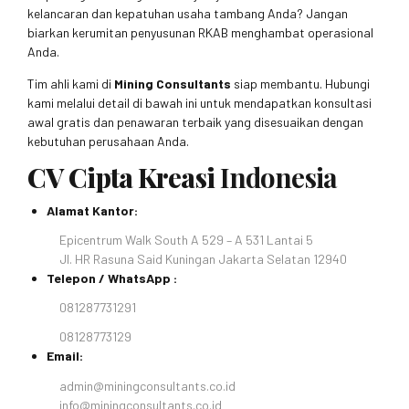
kelancaran dan kepatuhan usaha tambang Anda? Jangan
biarkan kerumitan penyusunan RKAB menghambat operasional
Anda.
Tim ahli kami di
Mining Consultants
siap membantu. Hubungi
kami melalui detail di bawah ini untuk mendapatkan konsultasi
awal gratis dan penawaran terbaik yang disesuaikan dengan
kebutuhan perusahaan Anda.
CV Cipta Kreasi
Indonesia
Alamat Kantor:
Epicentrum Walk South A 529 – A 531 Lantai 5
Jl. HR Rasuna Said Kuningan Jakarta Selatan 12940
Telepon / WhatsApp :
081287731291
08128773129
Email:
admin@miningconsultants.co.id
info@miningconsultants.co.id