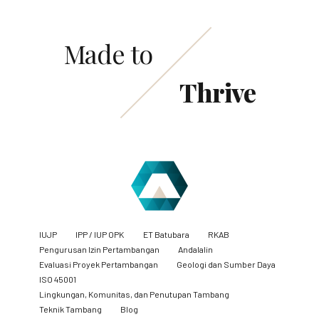
Made to
Thrive
IUJP
IPP / IUP OPK
ET Batubara
RKAB
Pengurusan Izin Pertambangan
Andalalin
Evaluasi Proyek Pertambangan
Geologi dan Sumber Daya
ISO 45001
Lingkungan, Komunitas, dan Penutupan Tambang
​Teknik Tambang
Blog