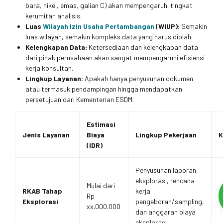
bara, nikel, emas, galian C) akan mempengaruhi tingkat
kerumitan analisis.
Luas
Wilayah Izin Usaha Pertambangan
(WIUP):
Semakin
luas wilayah, semakin kompleks data yang harus diolah.
Kelengkapan Data:
Ketersediaan dan kelengkapan data
dari pihak perusahaan akan sangat mempengaruhi efisiensi
kerja konsultan.
Lingkup Layanan:
Apakah hanya penyusunan dokumen
atau termasuk pendampingan hingga mendapatkan
persetujuan dari Kementerian ESDM.
Estimasi
Jenis Layanan
Biaya
Lingkup Pekerjaan
K
(IDR)
Penyusunan laporan
eksplorasi, rencana
Mulai dari
RKAB Tahap
kerja
Rp
Eksplorasi
pengeboran/sampling,
xx.000.000
dan anggaran biaya
eksplorasi.