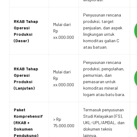
Penyusunan rencana
RKAB Tahap
produksi, target
Mulai dari
Operasi
penjualan, dan aspek
Rp
Produksi
lingkungan untuk
xx.000.000
(Dasar)
komoditas galian C
atau batuan.
Penyusunan rencana
RKAB Tahap
produksi, pengolahan,
Mulai dari
Operasi
pemurnian, dan
Rp
Produksi
pemasaran untuk
xx.000.000
(Lanjutan)
komoditas mineral
logam atau batu bara.
Paket
Termasuk penyusunan
Komprehensif
Studi Kelayakan (FS),
> Rp
(RKAB +
UKL-UPL/AMDAL, dan
75.000.000
Dokumen
dokumen teknis
Pendukung)
lainnya.