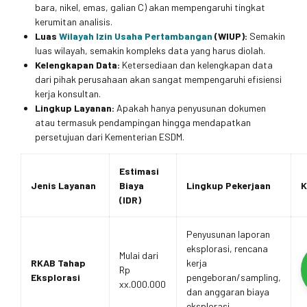
bara, nikel, emas, galian C) akan mempengaruhi tingkat
kerumitan analisis.
Luas
Wilayah Izin Usaha Pertambangan
(WIUP):
Semakin
luas wilayah, semakin kompleks data yang harus diolah.
Kelengkapan Data:
Ketersediaan dan kelengkapan data
dari pihak perusahaan akan sangat mempengaruhi efisiensi
kerja konsultan.
Lingkup Layanan:
Apakah hanya penyusunan dokumen
atau termasuk pendampingan hingga mendapatkan
persetujuan dari Kementerian ESDM.
Estimasi
Jenis Layanan
Biaya
Lingkup Pekerjaan
K
(IDR)
Penyusunan laporan
eksplorasi, rencana
Mulai dari
RKAB Tahap
kerja
Rp
Eksplorasi
pengeboran/sampling,
xx.000.000
dan anggaran biaya
eksplorasi.