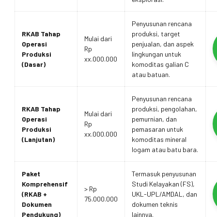
Penyusunan rencana
RKAB Tahap
produksi, target
Mulai dari
Operasi
penjualan, dan aspek
Rp
Produksi
lingkungan untuk
xx.000.000
(Dasar)
komoditas galian C
atau batuan.
Penyusunan rencana
RKAB Tahap
produksi, pengolahan,
Mulai dari
Operasi
pemurnian, dan
Rp
Produksi
pemasaran untuk
xx.000.000
(Lanjutan)
komoditas mineral
logam atau batu bara.
Paket
Termasuk penyusunan
Komprehensif
Studi Kelayakan (FS),
> Rp
(RKAB +
UKL-UPL/AMDAL, dan
75.000.000
Dokumen
dokumen teknis
Pendukung)
lainnya.