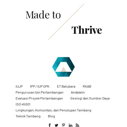
Made to
Thrive
IUJP
IPP / IUP OPK
ET Batubara
RKAB
Pengurusan Izin Pertambangan
Andalalin
Evaluasi Proyek Pertambangan
Geologi dan Sumber Daya
ISO 45001
Lingkungan, Komunitas, dan Penutupan Tambang
​Teknik Tambang
Blog