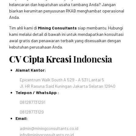
kelancaran dan kepatuhan usaha tambang Anda? Jangan
biarkan kerumitan penyusunan RKAB menghambat operasional
Anda.
Tim ahli kami di
Mining Consultants
siap membantu. Hubungi
kami melalui detail di bawah ini untuk mendapatkan konsultasi
awal gratis dan penawaran terbaik yang disesuaikan dengan
kebutuhan perusahaan Anda.
CV Cipta Kreasi
Indonesia
Alamat Kantor:
Epicentrum Walk South A 529 – A 531 Lantai 5
Jl. HR Rasuna Said Kuningan Jakarta Selatan 12940
Telepon / WhatsApp :
081287731291
08128773129
Email:
admin@miningconsultants.co.id
info@miningconsultants.co.id