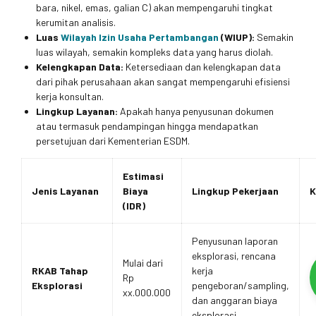
bara, nikel, emas, galian C) akan mempengaruhi tingkat
kerumitan analisis.
Luas
Wilayah Izin Usaha Pertambangan
(WIUP):
Semakin
luas wilayah, semakin kompleks data yang harus diolah.
Kelengkapan Data:
Ketersediaan dan kelengkapan data
dari pihak perusahaan akan sangat mempengaruhi efisiensi
kerja konsultan.
Lingkup Layanan:
Apakah hanya penyusunan dokumen
atau termasuk pendampingan hingga mendapatkan
persetujuan dari Kementerian ESDM.
Estimasi
Jenis Layanan
Biaya
Lingkup Pekerjaan
K
(IDR)
Penyusunan laporan
eksplorasi, rencana
Mulai dari
RKAB Tahap
kerja
Rp
Eksplorasi
pengeboran/sampling,
xx.000.000
dan anggaran biaya
eksplorasi.