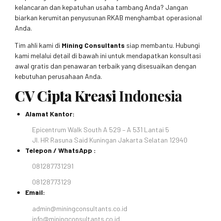
kelancaran dan kepatuhan usaha tambang Anda? Jangan
biarkan kerumitan penyusunan RKAB menghambat operasional
Anda.
Tim ahli kami di
Mining Consultants
siap membantu. Hubungi
kami melalui detail di bawah ini untuk mendapatkan konsultasi
awal gratis dan penawaran terbaik yang disesuaikan dengan
kebutuhan perusahaan Anda.
CV Cipta Kreasi
Indonesia
Alamat Kantor:
Epicentrum Walk South A 529 – A 531 Lantai 5
Jl. HR Rasuna Said Kuningan Jakarta Selatan 12940
Telepon / WhatsApp :
081287731291
08128773129
Email:
admin@miningconsultants.co.id
info@miningconsultants.co.id