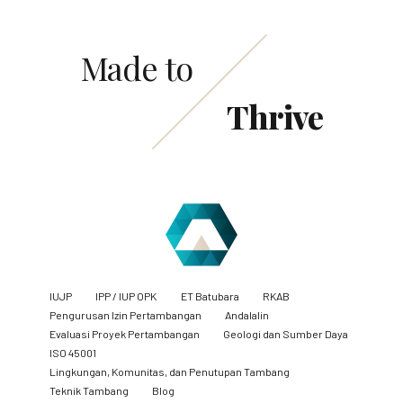
Made to
Thrive
IUJP
IPP / IUP OPK
ET Batubara
RKAB
Pengurusan Izin Pertambangan
Andalalin
Evaluasi Proyek Pertambangan
Geologi dan Sumber Daya
ISO 45001
Lingkungan, Komunitas, dan Penutupan Tambang
​Teknik Tambang
Blog