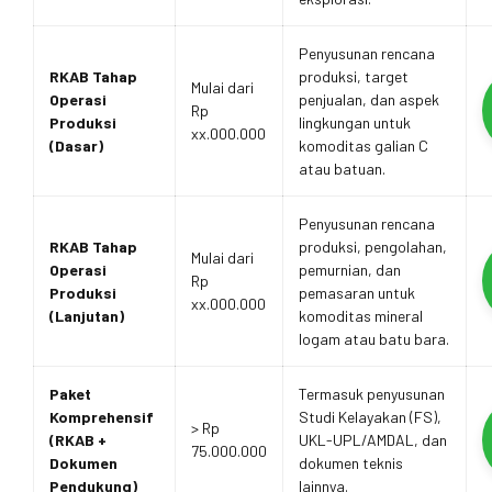
Penyusunan rencana
RKAB Tahap
produksi, target
Mulai dari
Operasi
penjualan, dan aspek
Rp
Produksi
lingkungan untuk
xx.000.000
(Dasar)
komoditas galian C
atau batuan.
Penyusunan rencana
RKAB Tahap
produksi, pengolahan,
Mulai dari
Operasi
pemurnian, dan
Rp
Produksi
pemasaran untuk
xx.000.000
(Lanjutan)
komoditas mineral
logam atau batu bara.
Paket
Termasuk penyusunan
Komprehensif
Studi Kelayakan (FS),
> Rp
(RKAB +
UKL-UPL/AMDAL, dan
75.000.000
Dokumen
dokumen teknis
Pendukung)
lainnya.