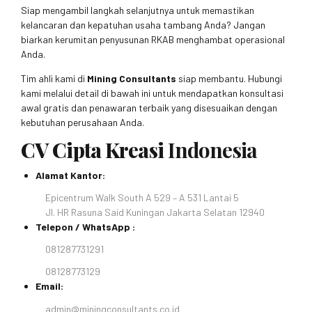
Siap mengambil langkah selanjutnya untuk memastikan
kelancaran dan kepatuhan usaha tambang Anda? Jangan
biarkan kerumitan penyusunan RKAB menghambat operasional
Anda.
Tim ahli kami di
Mining Consultants
siap membantu. Hubungi
kami melalui detail di bawah ini untuk mendapatkan konsultasi
awal gratis dan penawaran terbaik yang disesuaikan dengan
kebutuhan perusahaan Anda.
CV Cipta Kreasi
Indonesia
Alamat Kantor:
Epicentrum Walk South A 529 – A 531 Lantai 5
Jl. HR Rasuna Said Kuningan Jakarta Selatan 12940
Telepon / WhatsApp :
081287731291
08128773129
Email:
admin@miningconsultants.co.id