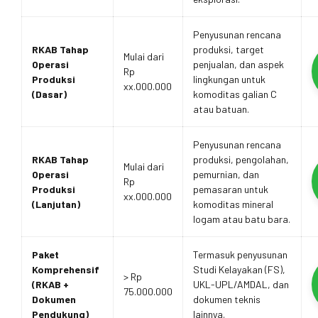
Penyusunan rencana
RKAB Tahap
produksi, target
Mulai dari
Operasi
penjualan, dan aspek
Rp
Produksi
lingkungan untuk
xx.000.000
(Dasar)
komoditas galian C
atau batuan.
Penyusunan rencana
RKAB Tahap
produksi, pengolahan,
Mulai dari
Operasi
pemurnian, dan
Rp
Produksi
pemasaran untuk
xx.000.000
(Lanjutan)
komoditas mineral
logam atau batu bara.
Paket
Termasuk penyusunan
Komprehensif
Studi Kelayakan (FS),
> Rp
(RKAB +
UKL-UPL/AMDAL, dan
75.000.000
Dokumen
dokumen teknis
Pendukung)
lainnya.