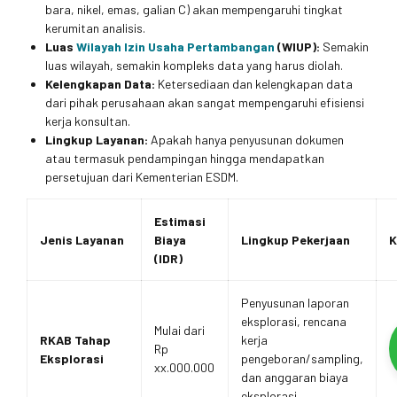
bara, nikel, emas, galian C) akan mempengaruhi tingkat
kerumitan analisis.
Luas
Wilayah Izin Usaha Pertambangan
(WIUP):
Semakin
luas wilayah, semakin kompleks data yang harus diolah.
Kelengkapan Data:
Ketersediaan dan kelengkapan data
dari pihak perusahaan akan sangat mempengaruhi efisiensi
kerja konsultan.
Lingkup Layanan:
Apakah hanya penyusunan dokumen
atau termasuk pendampingan hingga mendapatkan
persetujuan dari Kementerian ESDM.
Estimasi
Jenis Layanan
Biaya
Lingkup Pekerjaan
K
(IDR)
Penyusunan laporan
eksplorasi, rencana
Mulai dari
RKAB Tahap
kerja
Rp
Eksplorasi
pengeboran/sampling,
xx.000.000
dan anggaran biaya
eksplorasi.