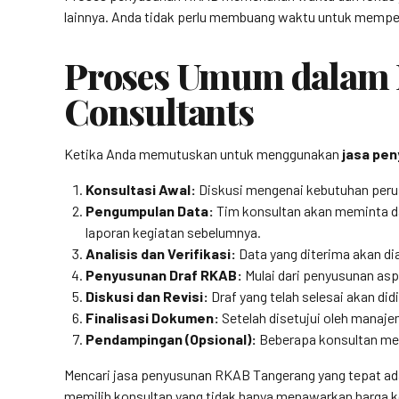
lainnya. Anda tidak perlu membuang waktu untuk mempelaj
Proses Umum dalam 
Consultants
Ketika Anda memutuskan untuk menggunakan
jasa pe
Konsultasi Awal:
Diskusi mengenai kebutuhan perusa
Pengumpulan Data:
Tim konsultan akan meminta dat
laporan kegiatan sebelumnya.
Analisis dan Verifikasi:
Data yang diterima akan dia
Penyusunan Draf RKAB:
Mulai dari penyusunan asp
Diskusi dan Revisi:
Draf yang telah selesai akan di
Finalisasi Dokumen:
Setelah disetujui oleh manaje
Pendampingan (Opsional):
Beberapa konsultan men
Mencari jasa penyusunan RKAB Tangerang yang tepat ada
memilih konsultan yang tidak hanya menawarkan harga k