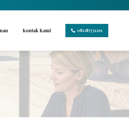
nan
Kontak Kami
081287731291