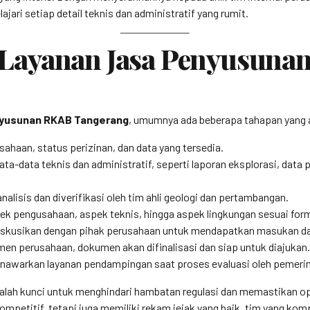
ari setiap detail teknis dan administratif yang rumit.
Layanan Jasa Penyusuna
nyusunan RKAB Tangerang
, umumnya ada beberapa tahapan yang aka
haan, status perizinan, dan data yang tersedia.
a-data teknis dan administratif, seperti laporan eksplorasi, data
nalisis dan diverifikasi oleh tim ahli geologi dan pertambangan.
ek pengusahaan, aspek teknis, hingga aspek lingkungan sesuai form
diskusikan dengan pihak perusahaan untuk mendapatkan masukan dan 
men perusahaan, dokumen akan difinalisasi dan siap untuk diajukan.
awarkan layanan pendampingan saat proses evaluasi oleh pemerin
lah kunci untuk menghindari hambatan regulasi dan memastikan ope
ompetitif, tetapi juga memiliki rekam jejak yang baik, tim yang k