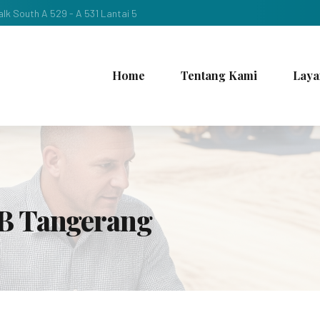
lk South A 529 - A 531 Lantai 5
Home
Tentang Kami
Laya
B Tangerang