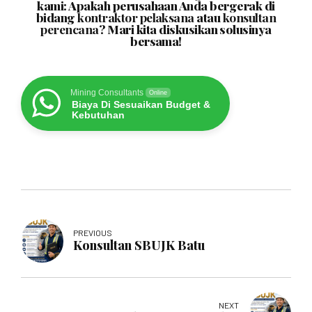
kami: Apakah perusahaan Anda bergerak di
bidang
kontraktor pelaksana
atau
konsultan
perencana
? Mari kita diskusikan solusinya
bersama!
Mining Consultants
Online
Biaya Di Sesuaikan Budget &
Kebutuhan
PREVIOUS
Konsultan SBUJK Batu
NEXT