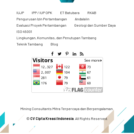
IUJP
IPP / IUP OPK
ET Batubara
RKAB
Pengurusan Izin Pertambangan
Andalalin
Evaluasi Proyek Pertambangan
Geologi dan Sumber Daya
ISO 45001
Lingkungan, Komunitas, dan Penutupan Tambang
​Teknik Tambang
Blog
Mining Consultants Mitra Terpercaya dan Berpengalaman.
©
CV Cipta Kreasi Indonesia
. All Rights Reserved.