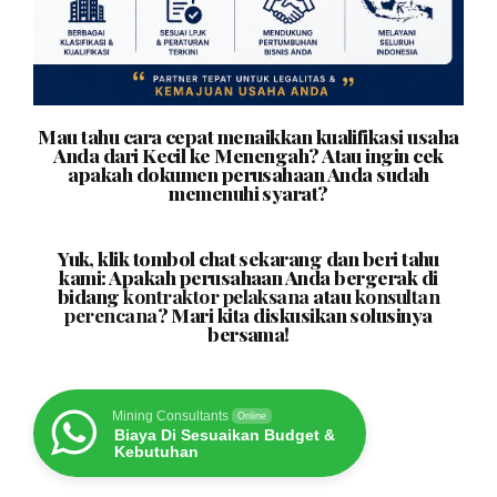
Mau tahu cara cepat menaikkan kualifikasi usaha
Anda dari Kecil ke Menengah? Atau ingin cek
apakah dokumen perusahaan Anda sudah
memenuhi syarat?
Yuk, klik tombol chat sekarang dan beri tahu
kami: Apakah perusahaan Anda bergerak di
bidang
kontraktor pelaksana
atau
konsultan
perencana
? Mari kita diskusikan solusinya
bersama!
Mining Consultants
Online
Biaya Di Sesuaikan Budget &
Kebutuhan