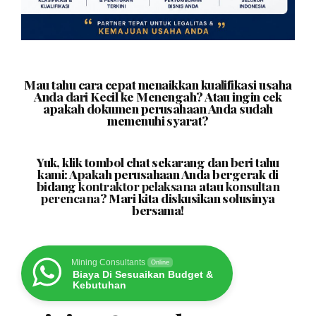
Mau tahu cara cepat menaikkan kualifikasi usaha
Anda dari Kecil ke Menengah? Atau ingin cek
apakah dokumen perusahaan Anda sudah
memenuhi syarat?
Yuk, klik tombol chat sekarang dan beri tahu
kami: Apakah perusahaan Anda bergerak di
bidang
kontraktor pelaksana
atau
konsultan
perencana
? Mari kita diskusikan solusinya
bersama!
Mining Consultants
Online
Biaya Di Sesuaikan Budget &
Kebutuhan