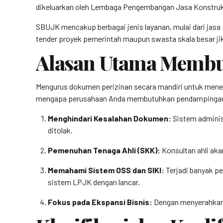
dikeluarkan oleh Lembaga Pengembangan Jasa Konstruk
SBUJK mencakup berbagai jenis layanan, mulai dari jasa 
tender proyek pemerintah maupun swasta skala besar ji
Alasan Utama Memb
Mengurus dokumen perizinan secara mandiri untuk menekan
mengapa perusahaan Anda membutuhkan pendampingan 
Menghindari Kesalahan Dokumen:
Sistem adminis
ditolak.
Pemenuhan Tenaga Ahli (SKK):
Konsultan ahli aka
Memahami Sistem OSS dan SIKI:
Terjadi banyak pe
sistem LPJK dengan lancar.
Fokus pada Ekspansi Bisnis:
Dengan menyerahkan u