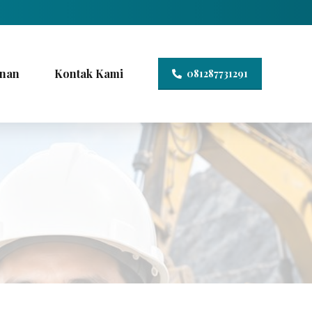
nan
Kontak Kami
081287731291