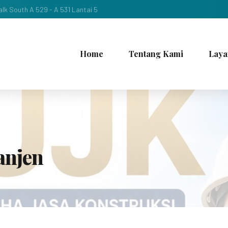
lk South A 529 - A 531 Lantai 5
Home
Tentang Kami
Laya
anjen