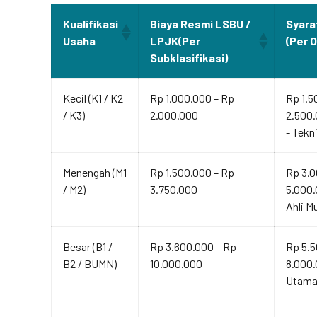
Kualifikasi
Biaya Resmi LSBU /
Syara
Usaha
LPJK(Per
(Per 
Subklasifikasi)
Kecil (K1 / K2
Rp 1.000.000 – Rp
Rp 1.5
/ K3)
2.000.000
2.500.
- Tekn
Menengah (M1
Rp 1.500.000 – Rp
Rp 3.0
/ M2)
3.750.000
5.000.
Ahli M
Besar (B1 /
Rp 3.600.000 – Rp
Rp 5.5
B2 / BUMN)
10.000.000
8.000.
Utama