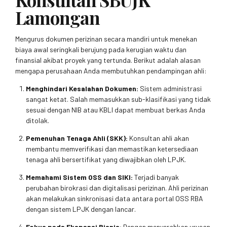
Lamongan
Mengurus dokumen perizinan secara mandiri untuk menekan
biaya awal seringkali berujung pada kerugian waktu dan
finansial akibat proyek yang tertunda. Berikut adalah alasan
mengapa perusahaan Anda membutuhkan pendampingan ahli:
Menghindari Kesalahan Dokumen:
Sistem administrasi
sangat ketat. Salah memasukkan sub-klasifikasi yang tidak
sesuai dengan NIB atau KBLI dapat membuat berkas Anda
ditolak.
Pemenuhan Tenaga Ahli (SKK):
Konsultan ahli akan
membantu memverifikasi dan memastikan ketersediaan
tenaga ahli bersertifikat yang diwajibkan oleh LPJK.
Memahami Sistem OSS dan SIKI:
Terjadi banyak
perubahan birokrasi dan digitalisasi perizinan. Ahli perizinan
akan melakukan sinkronisasi data antara portal OSS RBA
dengan sistem LPJK dengan lancar.
Fokus pada Ekspansi Bisnis:
Dengan menyerahkan urusan