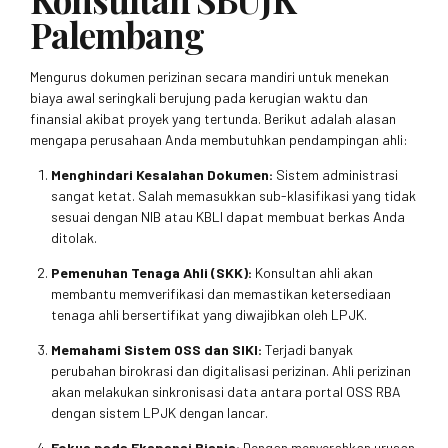
Palembang
Mengurus dokumen perizinan secara mandiri untuk menekan
biaya awal seringkali berujung pada kerugian waktu dan
finansial akibat proyek yang tertunda. Berikut adalah alasan
mengapa perusahaan Anda membutuhkan pendampingan ahli:
Menghindari Kesalahan Dokumen:
Sistem administrasi
sangat ketat. Salah memasukkan sub-klasifikasi yang tidak
sesuai dengan NIB atau KBLI dapat membuat berkas Anda
ditolak.
Pemenuhan Tenaga Ahli (SKK):
Konsultan ahli akan
membantu memverifikasi dan memastikan ketersediaan
tenaga ahli bersertifikat yang diwajibkan oleh LPJK.
Memahami Sistem OSS dan SIKI:
Terjadi banyak
perubahan birokrasi dan digitalisasi perizinan. Ahli perizinan
akan melakukan sinkronisasi data antara portal OSS RBA
dengan sistem LPJK dengan lancar.
Fokus pada Ekspansi Bisnis:
Dengan menyerahkan urusan