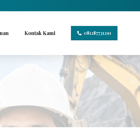
nan
Kontak Kami
081287731291