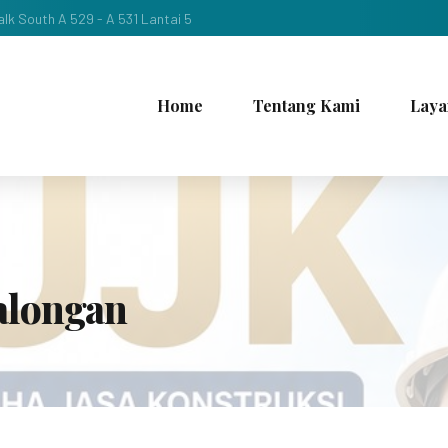
lk South A 529 - A 531 Lantai 5
Home
Tentang Kami
Laya
alongan