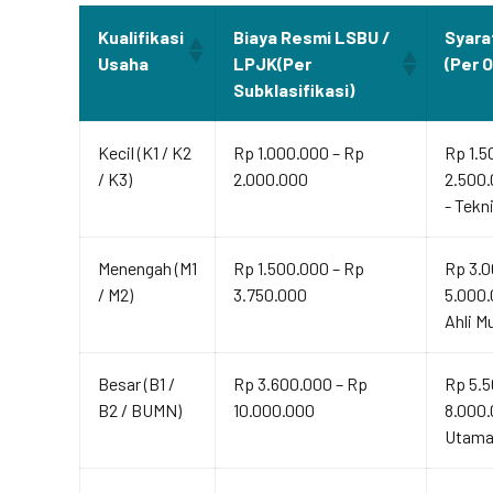
Kualifikasi
Biaya Resmi LSBU /
Syara
Usaha
LPJK(Per
(Per 
Subklasifikasi)
Kecil (K1 / K2
Rp 1.000.000 – Rp
Rp 1.5
/ K3)
2.000.000
2.500.
- Tekn
Menengah (M1
Rp 1.500.000 – Rp
Rp 3.0
/ M2)
3.750.000
5.000.
Ahli M
Besar (B1 /
Rp 3.600.000 – Rp
Rp 5.5
B2 / BUMN)
10.000.000
8.000.
Utama