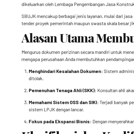
dikeluarkan oleh Lembaga Pengembangan Jasa Konstruk
SBUJK mencakup berbagai jenis layanan, mulai dari jasa 
tender proyek pemerintah maupun swasta skala besar ji
Alasan Utama Memb
Mengurus dokumen perizinan secara mandiri untuk menekan
mengapa perusahaan Anda membutuhkan pendampingan 
Menghindari Kesalahan Dokumen:
Sistem adminis
ditolak.
Pemenuhan Tenaga Ahli (SKK):
Konsultan ahli aka
Memahami Sistem OSS dan SIKI:
Terjadi banyak pe
sistem LPJK dengan lancar.
Fokus pada Ekspansi Bisnis:
Dengan menyerahkan u