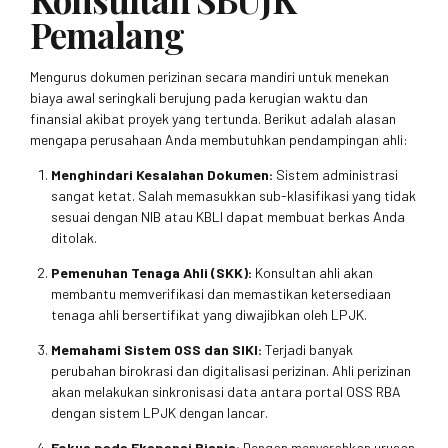
Pemalang
Mengurus dokumen perizinan secara mandiri untuk menekan
biaya awal seringkali berujung pada kerugian waktu dan
finansial akibat proyek yang tertunda. Berikut adalah alasan
mengapa perusahaan Anda membutuhkan pendampingan ahli:
Menghindari Kesalahan Dokumen:
Sistem administrasi
sangat ketat. Salah memasukkan sub-klasifikasi yang tidak
sesuai dengan NIB atau KBLI dapat membuat berkas Anda
ditolak.
Pemenuhan Tenaga Ahli (SKK):
Konsultan ahli akan
membantu memverifikasi dan memastikan ketersediaan
tenaga ahli bersertifikat yang diwajibkan oleh LPJK.
Memahami Sistem OSS dan SIKI:
Terjadi banyak
perubahan birokrasi dan digitalisasi perizinan. Ahli perizinan
akan melakukan sinkronisasi data antara portal OSS RBA
dengan sistem LPJK dengan lancar.
Fokus pada Ekspansi Bisnis:
Dengan menyerahkan urusan