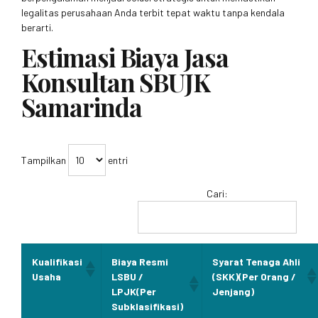
legalitas perusahaan Anda terbit tepat waktu tanpa kendala
berarti.
Estimasi Biaya Jasa
Konsultan SBUJK
Samarinda
Tampilkan
entri
Cari:
Kualifikasi
Biaya Resmi
Syarat Tenaga Ahli
Usaha
LSBU /
(SKK)(Per Orang /
LPJK(Per
Jenjang)
Subklasifikasi)