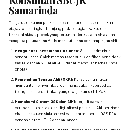
Samarinda
Mengurus dokumen perizinan secara mandiri untuk menekan
biaya awal seringkali berujung pada kerugian waktu dan
finansial akibat proyek yang tertunda. Berikut adalah alasan
mengapa perusahaan Anda membutuhkan pendampingan ahli:
Menghindari Kesalahan Dokumen:
Sistem administrasi
sangat ketat. Salah memasukkan sub-klasifikasi yang tidak
sesuai dengan NIB atau KBLI dapat membuat berkas Anda
ditolak.
Pemenuhan Tenaga Ahli (SKK):
Konsultan ahli akan
membantu memverifikasi dan memastikan ketersediaan
tenaga ahli bersertifikat yang diwajibkan oleh LPJK.
Memahami Sistem OSS dan SIKI:
Terjadi banyak
perubahan birokrasi dan digitalisasi perizinan. Ahli perizinan
akan melakukan sinkronisasi data antara portal OSS RBA
dengan sistem LPJK dengan lancar.
Fokus pada Ekspansi Bisnis:
Dengan menyerahkan urusan