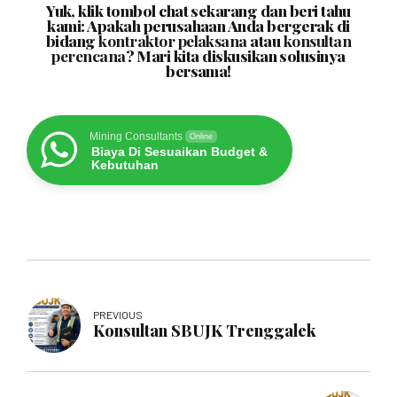
Yuk, klik tombol chat sekarang dan beri tahu
kami: Apakah perusahaan Anda bergerak di
bidang
kontraktor pelaksana
atau
konsultan
perencana
? Mari kita diskusikan solusinya
bersama!
Mining Consultants
Online
Biaya Di Sesuaikan Budget &
Kebutuhan
PREVIOUS
Konsultan SBUJK Trenggalek