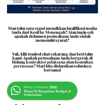
Mau tahu cara cepat menaikkan kualifikasi usaha
Anda dari Kecil ke Menengah? Atau ingin cek
apakah dokumen perusahaan Anda sudah
memenuhi syarat?
Yuk, klik tombol chat sekarang dan beri tahu
kami: Apakah perusahaan Anda bergerak di
bidang
kontraktor pelaksana
atau
konsultan
perencana
? Mari kita diskusikan solusinya
bersama!
Mining Consultants
Online
Biaya Di Sesuaikan Budget &
Kebutuhan