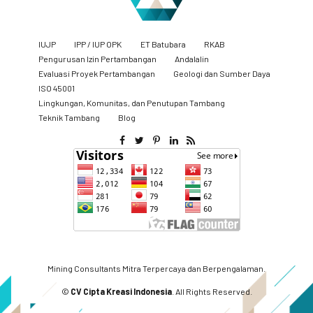
IUJP
IPP / IUP OPK
ET Batubara
RKAB
Pengurusan Izin Pertambangan
Andalalin
Evaluasi Proyek Pertambangan
Geologi dan Sumber Daya
ISO 45001
Lingkungan, Komunitas, dan Penutupan Tambang
​Teknik Tambang
Blog
Mining Consultants Mitra Terpercaya dan Berpengalaman.
©
CV Cipta Kreasi Indonesia
. All Rights Reserved.