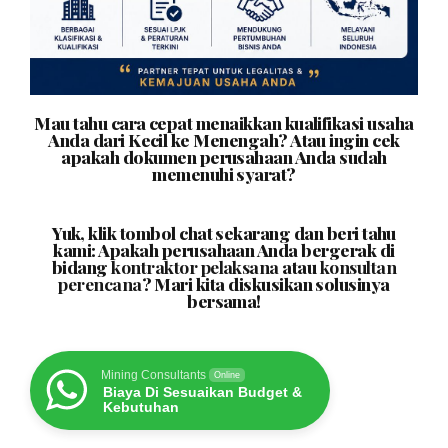
Mau tahu cara cepat menaikkan kualifikasi usaha
Anda dari Kecil ke Menengah? Atau ingin cek
apakah dokumen perusahaan Anda sudah
memenuhi syarat?
Yuk, klik tombol chat sekarang dan beri tahu
kami: Apakah perusahaan Anda bergerak di
bidang
kontraktor pelaksana
atau
konsultan
perencana
? Mari kita diskusikan solusinya
bersama!
Mining Consultants
Online
Biaya Di Sesuaikan Budget &
Kebutuhan