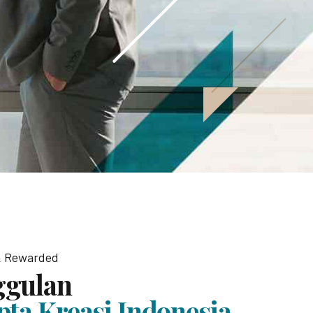
 & Rewarded
ggulan
pta Kreasi Indonesia