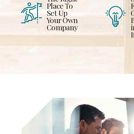
Place To
Set Up
Your Own
Company
i