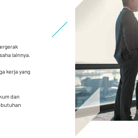
bergerak
saha lainnya.
ga kerja yang
ukum dan
kebutuhan