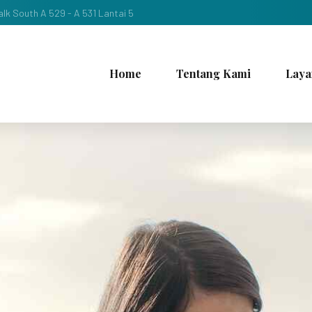
lk South A 529 - A 531 Lantai 5
Home
Tentang Kami
Laya