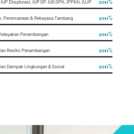
100%
IUP Eksplorasi, IUP OP, IUO OPK, IPPKH, IUJP
100%
n, Perencanaan & Rekayasa Tambang
100%
 Kelayakan Penambangan
100%
aian Resiko Penambangan
100%
ian Dampak Lingkungan & Sosial