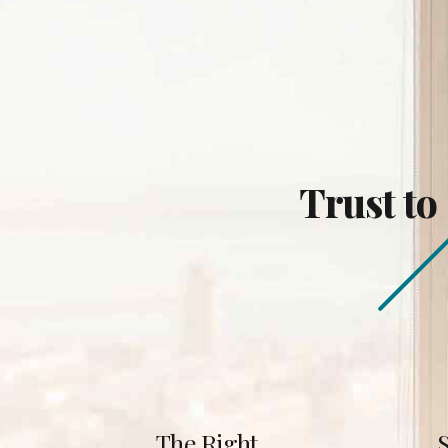
Trust to
The Right
S