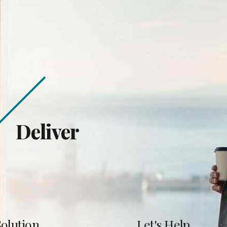
Deliver
olution
Let's Help