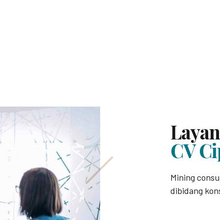
Laya
CV Ci
Mining consu
dibidang kon