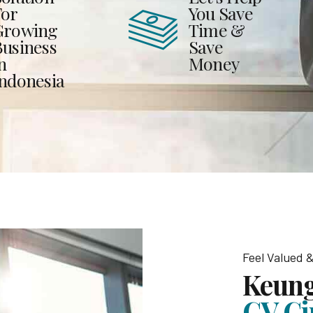
For
You Save
Growing
Time &
Business
Save
n
Money
Indonesia
Feel Valued
Keun
CV Ci