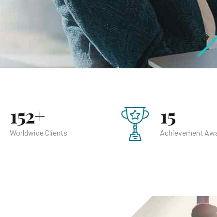
152+
15
Worldwide Clients
Achievement Aw