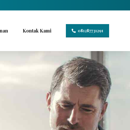
nan
Kontak Kami
081287731291