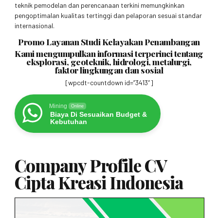
teknik pemodelan dan perencanaan terkini memungkinkan
pengoptimalan kualitas tertinggi dan pelaporan sesuai standar
internasional.
Promo Layanan Studi Kelayakan Penambangan
Kami mengumpulkan informasi terperinci tentang
eksplorasi, geoteknik, hidrologi, metalurgi,
faktor lingkungan dan sosial
[wpcdt-countdown id=”3413″]
Mining
Online
Biaya Di Sesuaikan Budget &
Kebutuhan
Company Profile CV
Cipta Kreasi Indonesia