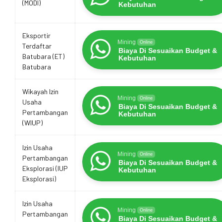
(MODI)
Kebutuhan
Eksportir
Mining
Online
Terdaftar
Biaya Di Sesuaikan Budget &
Batubara (ET)
Kebutuhan
Batubara
Wikayah Izin
Mining
Online
Usaha
Biaya Di Sesuaikan Budget &
Pertambangan
Kebutuhan
(WIUP)
Izin Usaha
Mining
Online
Pertambangan
Biaya Di Sesuaikan Budget &
Eksplorasi (IUP
Kebutuhan
Eksplorasi)
Izin Usaha
Mining
Online
Pertambangan
Biaya Di Sesuaikan Budget &