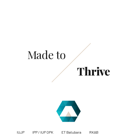
Made to
Thrive
IUJP
IPP / IUP OPK
ET Batubara
RKAB