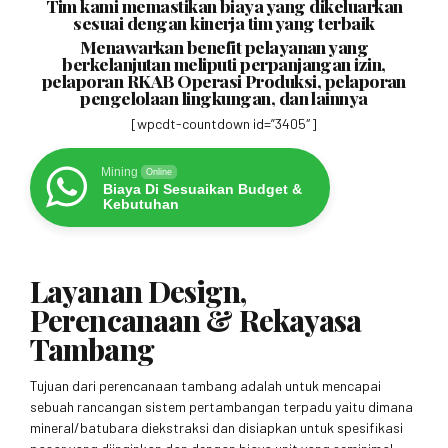
Tim kami memastikan biaya yang dikeluarkan
sesuai dengan kinerja tim yang terbaik
Menawarkan benefit pelayanan yang
berkelanjutan meliputi perpanjangan izin,
pelaporan RKAB Operasi Produksi, pelaporan
pengelolaan lingkungan, dan lainnya
[wpcdt-countdown id=”3405″]
Mining
Online
Biaya Di Sesuaikan Budget &
Kebutuhan
Layanan Design,
Perencanaan & Rekayasa
Tambang
Tujuan dari perencanaan tambang adalah untuk mencapai
sebuah rancangan sistem pertambangan terpadu yaitu dimana
mineral/batubara diekstraksi dan disiapkan untuk spesifikasi