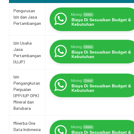
Pengurusan
Mining
Online
Izin dan Jasa
Biaya Di Sesuaikan Budget &
Pertambangan
Kebutuhan
Izin Usaha
Mining
Online
Jasa
Biaya Di Sesuaikan Budget &
Pertambangan
Kebutuhan
(IUJP)
Izin
Mining
Online
Pengangkutan
Biaya Di Sesuaikan Budget &
Penjualan
Kebutuhan
(IPP/IUP OPK)
Mineral dan
Batubara
Minerba One
Mining
Online
Data Indonesia
Biaya Di Sesuaikan Budget &