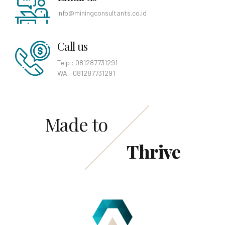
info@miningconsultants.co.id
Call us
Telp : 081287731291
WA : 081287731291
Made to
Thrive