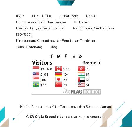
IUJP
IPP / IUP OPK
ET Batubara
RKAB
Pengurusan Izin Pertambangan
Andalalin
Evaluasi Proyek Pertambangan
Geologi dan Sumber Daya
ISO 45001
Lingkungan, Komunitas, dan Penutupan Tambang
​Teknik Tambang
Blog
Mining Consultants Mitra Terpercaya dan Berpengalaman.
©
CV Cipta Kreasi Indonesia
. All Rights Reserved.