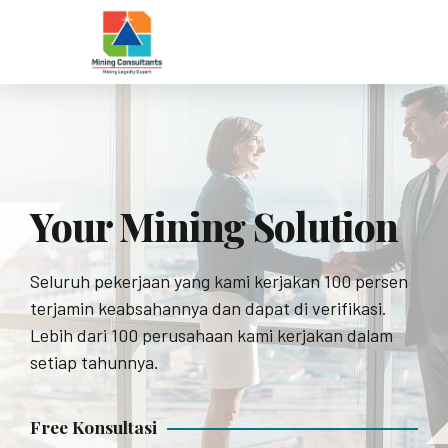
Your Mining Solution
Mining
Konsultasi
Seluruh pekerjaan yang kami kerjakan 100 persen
Consultants
Pertambangan
terjamin keabsahannya dan dapat di verifikasi.
Lebih dari 100 perusahaan kami kerjakan dalam
setiap tahunnya.
Konsultan Tambang dan Geologi Terpercaya
Kami senantiasa membantu klien semaksimal
dengan Beragam Layanan yang menjadi Solusi bagi
mungkin dan memberikan solusi sesuai dengan
Free Konsultasi
Bisnis Pertambangan Anda!
kebutuhan dan budget klien.