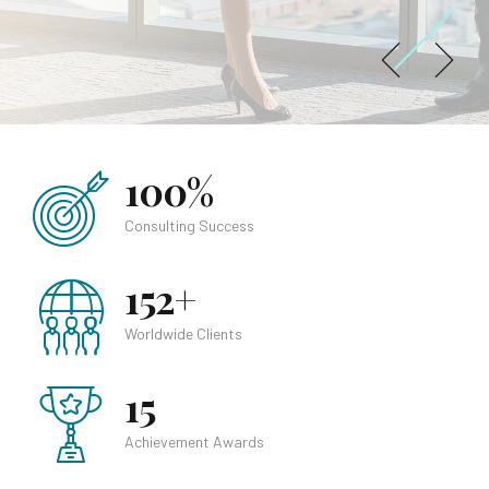
Free Konsultasi
Free Konsultasi
100%
Consulting Success
152+
Worldwide Clients
15
Achievement Awards