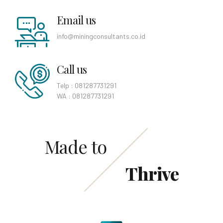
Email us
info@miningconsultants.co.id
Call us
Telp : 081287731291
WA : 081287731291
Made to
Thrive