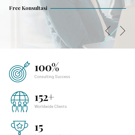
Free Konsultasi
Free Konsultasi
Free Konsultasi
100%
Consulting Success
152+
Worldwide Clients
15