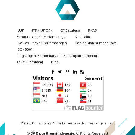
IUJP
IPP / IUP OPK
ET Batubara
RKAB
Pengurusan Izin Pertambangan
Andalalin
Evaluasi Proyek Pertambangan
Geologi dan Sumber Daya
ISO 45001
Lingkungan, Komunitas, dan Penutupan Tambang
​Teknik Tambang
Blog
Mining Consultants Mitra Terpercaya dan Berpengalaman.
©
CV Cipta Kreasi Indonesia
. All Rights Reserved.