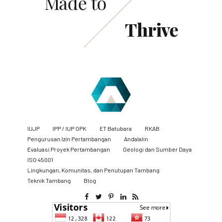
Made to
Thrive
IUJP
IPP / IUP OPK
ET Batubara
RKAB
Pengurusan Izin Pertambangan
Andalalin
Evaluasi Proyek Pertambangan
Geologi dan Sumber Daya
ISO 45001
Lingkungan, Komunitas, dan Penutupan Tambang
​Teknik Tambang
Blog