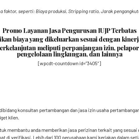
 faktor, seperti: Biaya produksi, Stripping ratio, Jarak pengangku
Promo Layanan Jasa Pengurusan IUJP Terbatas
an biaya yang dikeluarkan sesuai dengan kinerj
rkelanjutan meliputi perpanjangan izin, pelap
pengelolaan lingkungan, dan lainnya
[wpcdt-countdown id=”3405″]
k dibidang konsultan pertambangan dan jasa izin usaha pertamban
et klien.
tuk membantu anda memberikan jasa perizinan terkait yang sesuai d
t di verifikasi. Lebih dari 100 perusahaan kami kerjakan dalam set