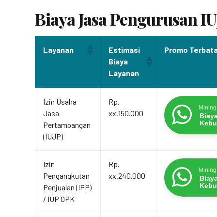
Biaya Jasa Pengurusan I
Layanan
Estimasi
Promo Terbat
Biaya
Layanan
Layanan
Estimasi
Promo Terbat
Izin Usaha
Rp.
Biaya
Mining
Jasa
xx.150.000
Layanan
Biay
Kebu
Pertambangan
(IUJP)
Izin
Rp.
Mining
Pengangkutan
xx.240.000
Biay
Kebu
Penjualan (IPP)
/ IUP OPK