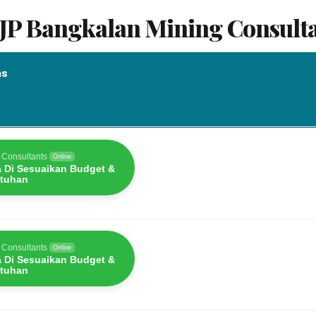
UJP Bangkalan Mining Consult
as
as
 Consultants
Online
a Di Sesuaikan Budget &
tuhan
 Consultants
Online
a Di Sesuaikan Budget &
tuhan