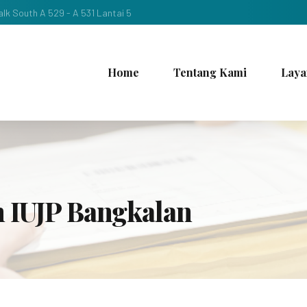
lk South A 529 - A 531 Lantai 5
Home
Tentang Kami
Laya
n IUJP Bangkalan