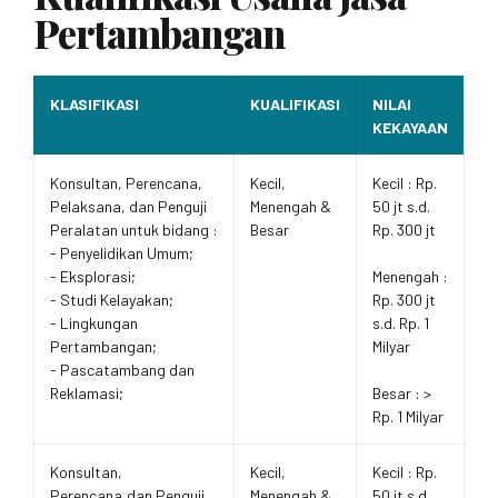
Pertambangan
KLASIFIKASI
KUALIFIKASI
NILAI
KEKAYAAN
Konsultan, Perencana,
Kecil,
Kecil : Rp.
Pelaksana, dan Penguji
Menengah &
50 jt s.d.
Peralatan untuk bidang :
Besar
Rp. 300 jt
- Penyelidikan Umum;
- Eksplorasi;
Menengah :
- Studi Kelayakan;
Rp. 300 jt
- Lingkungan
s.d. Rp. 1
Pertambangan;
Milyar
- Pascatambang dan
Reklamasi;
Besar : >
Rp. 1 Milyar
Konsultan,
Kecil,
Kecil : Rp.
Perencana,dan Penguji
Menengah &
50 jt s.d.