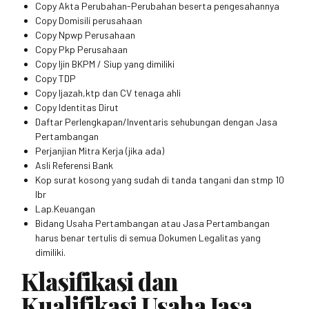
Copy Akta Perubahan-Perubahan beserta pengesahannya
Copy Domisili perusahaan
Copy Npwp Perusahaan
Copy Pkp Perusahaan
Copy Ijin BKPM / Siup yang dimiliki
Copy TDP
Copy Ijazah,ktp dan CV tenaga ahli
Copy Identitas Dirut
Daftar Perlengkapan/Inventaris sehubungan dengan Jasa
Pertambangan
Perjanjian Mitra Kerja (jika ada)
Asli Referensi Bank
Kop surat kosong yang sudah di tanda tangani dan stmp 10
lbr
Lap.Keuangan
Bidang Usaha Pertambangan atau Jasa Pertambangan
harus benar tertulis di semua Dokumen Legalitas yang
dimiliki.
Klasifikasi dan
Kualifikasi Usaha Jasa