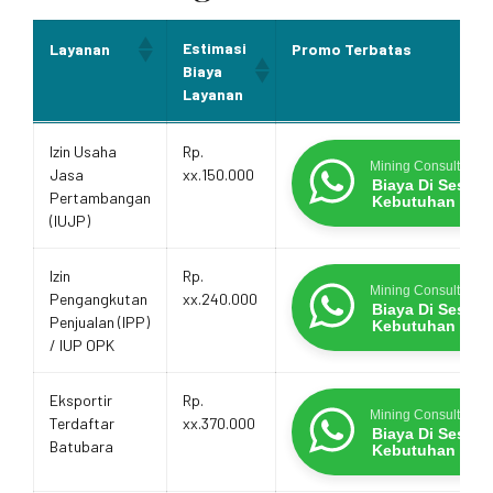
Estimasi
Layanan
Promo Terbatas
Biaya
Layanan
Estimasi
Layanan
Promo Terbatas
Izin Usaha
Rp.
Biaya
Mining Consultants
Jasa
xx.150.000
Layanan
Biaya Di Sesua
Pertambangan
Kebutuhan
(IUJP)
Izin
Rp.
Mining Consultants
Pengangkutan
xx.240.000
Biaya Di Sesua
Penjualan (IPP)
Kebutuhan
/ IUP OPK
Eksportir
Rp.
Mining Consultants
Terdaftar
xx.370.000
Biaya Di Sesua
Batubara
Kebutuhan