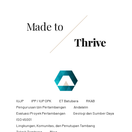
Made to
Thrive
IUJP
IPP / IUP OPK
ET Batubara
RKAB
Pengurusan Izin Pertambangan
Andalalin
Evaluasi Proyek Pertambangan
Geologi dan Sumber Daya
ISO 45001
Lingkungan, Komunitas, dan Penutupan Tambang
​Teknik Tambang
Blog