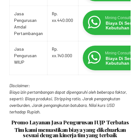
Jasa
Rp.
Mining Consultants
Pengurusan
xx.440.000
Biaya Di Sesua
Amdal
Kebutuhan
Pertambangan
Jasa
Rp.
Mining Consultants
Pengurusan
xx.140.000
Biaya Di Sesua
WIUP
Kebutuhan
Disclaimer:
Biaya izin pertambangan dapat dipengaruhi oleh beberapa faktor,
seperti: Biaya produksi, Stripping ratio, Jarak pengangkutan
overburden, Jarak pengangkutan batubara, Nilai kurs USD
terhadap Rupiah.
Promo Layanan Jasa Pengurusan IUJP Terbatas
Tim kami memastikan biaya yang dikeluarkan
sesuai dengan kinerja tim yang terbaik