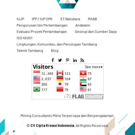
IUJP
IPP / IUP OPK
ET Batubara
RKAB
Pengurusan Izin Pertambangan
Andalalin
Evaluasi Proyek Pertambangan
Geologi dan Sumber Daya
ISO 45001
Lingkungan, Komunitas, dan Penutupan Tambang
​Teknik Tambang
Blog
Mining Consultants Mitra Terpercaya dan Berpengalaman.
©
CV Cipta Kreasi Indonesia
. All Rights Reserved.