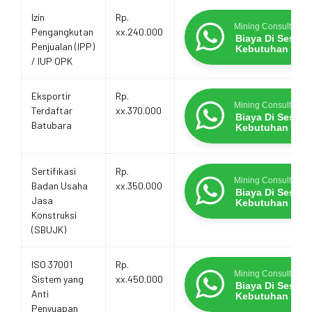
Izin
Rp.
Mining Consultants
Pengangkutan
xx.240.000
Biaya Di Sesua
Penjualan (IPP)
Kebutuhan
/ IUP OPK
Eksportir
Rp.
Mining Consultants
Terdaftar
xx.370.000
Biaya Di Sesua
Batubara
Kebutuhan
Sertifikasi
Rp.
Mining Consultants
Badan Usaha
xx.350.000
Biaya Di Sesua
Jasa
Kebutuhan
Konstruksi
(SBUJK)
ISO 37001
Rp.
Mining Consultants
Sistem yang
xx.450.000
Biaya Di Sesua
Anti
Kebutuhan
Penyuapan