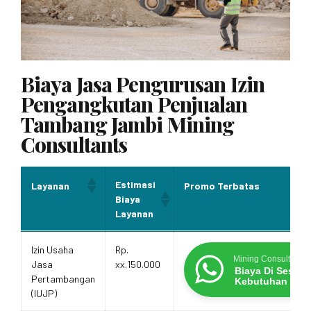
Biaya Jasa Pengurusan Izin
Pengangkutan Penjualan
Tambang Jambi Mining
Consultants
Estimasi
Layanan
Promo Terbatas
Biaya
Layanan
Estimasi
Layanan
Promo Terbatas
Izin Usaha
Rp.
Biaya
Mining Consultants
Jasa
xx.150.000
Layanan
Biaya Di Sesua
Pertambangan
Kebutuhan
(IUJP)