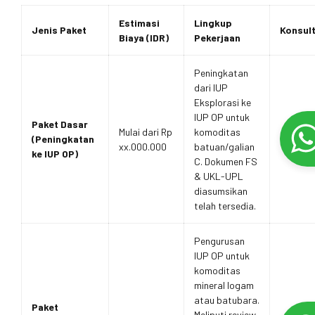
Estimasi
Lingkup
Jenis Paket
Konsult
Biaya (IDR)
Pekerjaan
Peningkatan
dari IUP
Eksplorasi ke
IUP OP untuk
Paket Dasar
Mulai dari Rp
komoditas
(Peningkatan
xx.000.000
batuan/galian
ke IUP OP)
C. Dokumen FS
& UKL-UPL
diasumsikan
telah tersedia.
Pengurusan
IUP OP untuk
komoditas
mineral logam
atau batubara.
Paket
Meliputi review