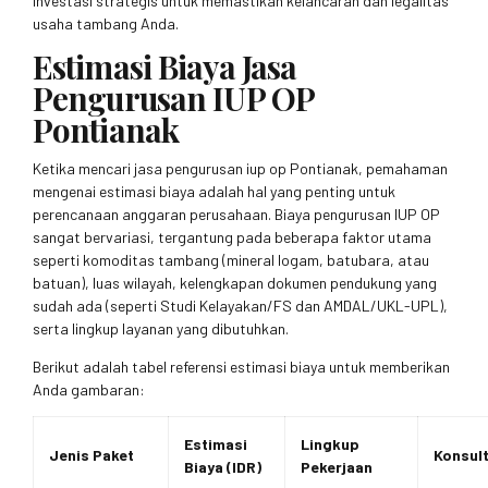
investasi strategis untuk memastikan kelancaran dan legalitas
usaha tambang Anda.
Estimasi Biaya Jasa
Pengurusan IUP OP
Pontianak
Ketika mencari jasa pengurusan iup op Pontianak, pemahaman
mengenai estimasi biaya adalah hal yang penting untuk
perencanaan anggaran perusahaan. Biaya pengurusan IUP OP
sangat bervariasi, tergantung pada beberapa faktor utama
seperti komoditas tambang (mineral logam, batubara, atau
batuan), luas wilayah, kelengkapan dokumen pendukung yang
sudah ada (seperti Studi Kelayakan/FS dan AMDAL/UKL-UPL),
serta lingkup layanan yang dibutuhkan.
Berikut adalah tabel referensi estimasi biaya untuk memberikan
Anda gambaran:
Estimasi
Lingkup
Jenis Paket
Konsult
Biaya (IDR)
Pekerjaan