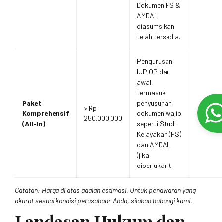
Dokumen FS &
AMDAL
diasumsikan
telah tersedia.
Pengurusan
IUP OP dari
awal,
termasuk
Paket
penyusunan
> Rp
Komprehensif
dokumen wajib
250.000.000
(All-In)
seperti Studi
Kelayakan (FS)
dan AMDAL
(jika
diperlukan).
Catatan: Harga di atas adalah estimasi. Untuk penawaran yang
akurat sesuai kondisi perusahaan Anda, silakan hubungi kami.
Landasan Hukum dan