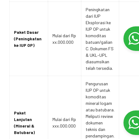
Peningkatan
dari IUP
Eksplorasi ke
IUP OP untuk
Paket Dasar
Mulai dari Rp
komoditas
(Peningkatan
xx.000.000
batuan/galian
ke IUP OP)
C. Dokumen FS
& UKL-UPL
diasumsikan
telah tersedia.
Pengurusan
IUP OP untuk
komoditas
mineral logam
atau batubara.
Paket
Meliputi review
Lanjutan
Mulai dari Rp
dokumen
(Mineral &
xxx.000.000
teknis dan
Batubara)
pendampingan.