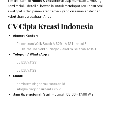
Tim ahli kami di
Mining Consultants
siap membantu. Hubungi
kami melalui detail di bawah ini untuk mendapatkan konsultasi
awal gratis dan penawaran terbaik yang disesuaikan dengan
kebutuhan perusahaan Anda.
CV Cipta Kreasi
Indonesia
Alamat Kantor:
Epicentrum Walk South A 529 – A 531 Lantai 5
Jl. HR Rasuna Said Kuningan Jakarta Selatan 12940
Telepon / WhatsApp :
081287731291
08128773129
Email:
admin@miningconsultants.co.id
info@miningconsultants.co.id
Jam Operasional:
Senin – Jumat, 08:00 – 17:00 WIB