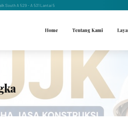
lk South A 529 - A 531 Lantai 5
Home
Tentang Kami
Laya
gka