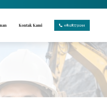
nan
Kontak Kami
081287731291