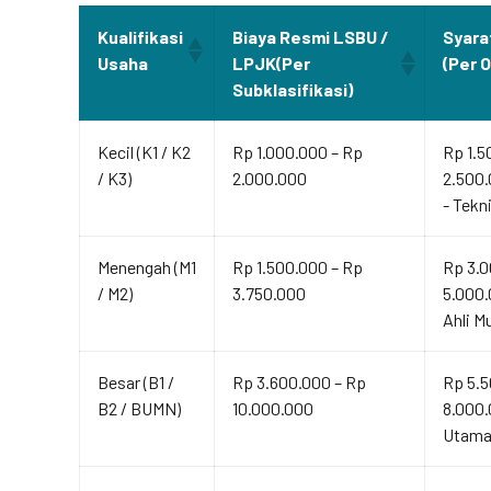
Kualifikasi
Biaya Resmi LSBU /
Syara
Usaha
LPJK(Per
(Per 
Subklasifikasi)
Kecil (K1 / K2
Rp 1.000.000 – Rp
Rp 1.5
/ K3)
2.000.000
2.500.
- Tekn
Menengah (M1
Rp 1.500.000 – Rp
Rp 3.0
/ M2)
3.750.000
5.000.
Ahli M
Besar (B1 /
Rp 3.600.000 – Rp
Rp 5.5
B2 / BUMN)
10.000.000
8.000.
Utama