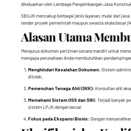
dikeluarkan oleh Lembaga Pengembangan Jasa Konstruk
SBUJK mencakup berbagai jenis layanan, mulai dari jasa 
tender proyek pemerintah maupun swasta skala besar ji
Alasan Utama Memb
Mengurus dokumen perizinan secara mandiri untuk menekan
mengapa perusahaan Anda membutuhkan pendampingan 
Menghindari Kesalahan Dokumen:
Sistem adminis
ditolak.
Pemenuhan Tenaga Ahli (SKK):
Konsultan ahli aka
Memahami Sistem OSS dan SIKI:
Terjadi banyak pe
sistem LPJK dengan lancar.
Fokus pada Ekspansi Bisnis:
Dengan menyerahkan u