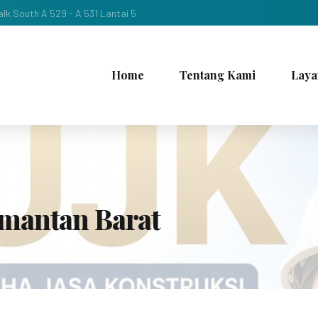
lk South A 529 - A 531 Lantai 5
Home
Tentang Kami
Laya
imantan Barat