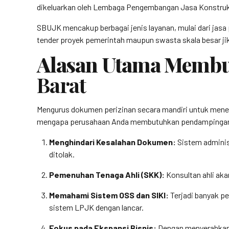
dikeluarkan oleh Lembaga Pengembangan Jasa Konstruk
SBUJK mencakup berbagai jenis layanan, mulai dari jasa 
tender proyek pemerintah maupun swasta skala besar ji
Alasan Utama Memb
Barat
Mengurus dokumen perizinan secara mandiri untuk menekan
mengapa perusahaan Anda membutuhkan pendampingan 
Menghindari Kesalahan Dokumen:
Sistem adminis
ditolak.
Pemenuhan Tenaga Ahli (SKK):
Konsultan ahli aka
Memahami Sistem OSS dan SIKI:
Terjadi banyak pe
sistem LPJK dengan lancar.
Fokus pada Ekspansi Bisnis:
Dengan menyerahkan u