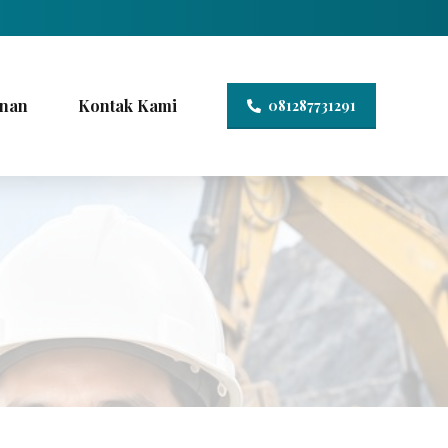
nan
Kontak Kami
081287731291