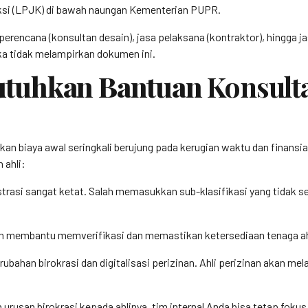
si (LPJK) di bawah naungan Kementerian PUPR.
perencana (konsultan desain), jasa pelaksana (kontraktor), hingga 
ka tidak melampirkan dokumen ini.
utuhkan Bantuan
Konsult
 biaya awal seringkali berujung pada kerugian waktu dan finansial 
ahli:
trasi sangat ketat. Salah memasukkan sub-klasifikasi yang tidak 
n membantu memverifikasi dan memastikan ketersediaan tenaga ahli
rubahan birokrasi dan digitalisasi perizinan. Ahli perizinan akan m
rusan birokrasi kepada ahlinya, tim internal Anda bisa tetap fok