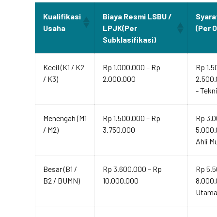
Kualifikasi
Biaya Resmi LSBU /
Syara
Usaha
LPJK(Per
(Per 
Subklasifikasi)
Kecil (K1 / K2
Rp 1.000.000 – Rp
Rp 1.5
/ K3)
2.000.000
2.500.
- Tekn
Menengah (M1
Rp 1.500.000 – Rp
Rp 3.0
/ M2)
3.750.000
5.000.
Ahli M
Besar (B1 /
Rp 3.600.000 – Rp
Rp 5.5
B2 / BUMN)
10.000.000
8.000.
Utama