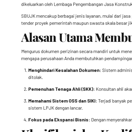
dikeluarkan oleh Lembaga Pengembangan Jasa Konstruk
SBUJK mencakup berbagai jenis layanan, mulai dari jasa 
tender proyek pemerintah maupun swasta skala besar ji
Alasan Utama Memb
Mengurus dokumen perizinan secara mandiri untuk menekan
mengapa perusahaan Anda membutuhkan pendampingan 
Menghindari Kesalahan Dokumen:
Sistem adminis
ditolak.
Pemenuhan Tenaga Ahli (SKK):
Konsultan ahli aka
Memahami Sistem OSS dan SIKI:
Terjadi banyak pe
sistem LPJK dengan lancar.
Fokus pada Ekspansi Bisnis:
Dengan menyerahkan u