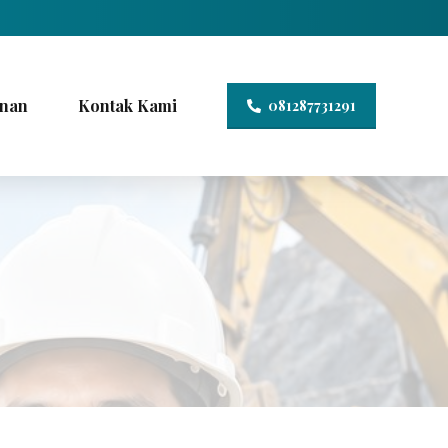
nan
Kontak Kami
081287731291