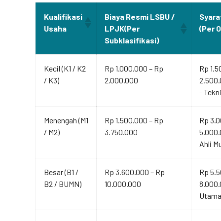
Kualifikasi
Biaya Resmi LSBU /
Syara
Usaha
LPJK(Per
(Per 
Subklasifikasi)
Kecil (K1 / K2
Rp 1.000.000 – Rp
Rp 1.5
/ K3)
2.000.000
2.500.
- Tekn
Menengah (M1
Rp 1.500.000 – Rp
Rp 3.0
/ M2)
3.750.000
5.000.
Ahli M
Besar (B1 /
Rp 3.600.000 – Rp
Rp 5.5
B2 / BUMN)
10.000.000
8.000.
Utama