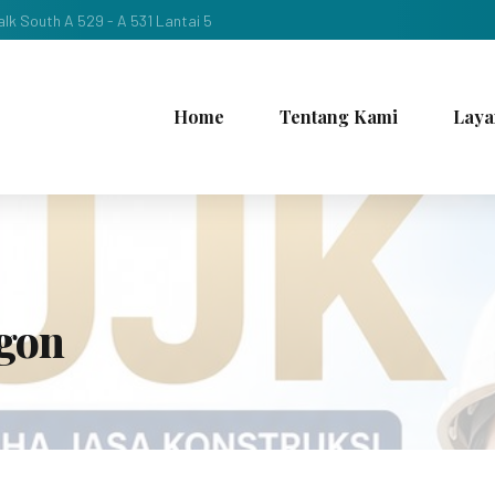
lk South A 529 - A 531 Lantai 5
Home
Tentang Kami
Laya
egon