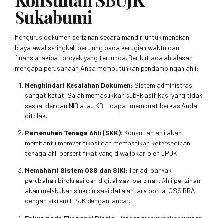
Sukabumi
Mengurus dokumen perizinan secara mandiri untuk menekan
biaya awal seringkali berujung pada kerugian waktu dan
finansial akibat proyek yang tertunda. Berikut adalah alasan
mengapa perusahaan Anda membutuhkan pendampingan ahli:
Menghindari Kesalahan Dokumen:
Sistem administrasi
sangat ketat. Salah memasukkan sub-klasifikasi yang tidak
sesuai dengan NIB atau KBLI dapat membuat berkas Anda
ditolak.
Pemenuhan Tenaga Ahli (SKK):
Konsultan ahli akan
membantu memverifikasi dan memastikan ketersediaan
tenaga ahli bersertifikat yang diwajibkan oleh LPJK.
Memahami Sistem OSS dan SIKI:
Terjadi banyak
perubahan birokrasi dan digitalisasi perizinan. Ahli perizinan
akan melakukan sinkronisasi data antara portal OSS RBA
dengan sistem LPJK dengan lancar.
Fokus pada Ekspansi Bisnis:
Dengan menyerahkan urusan