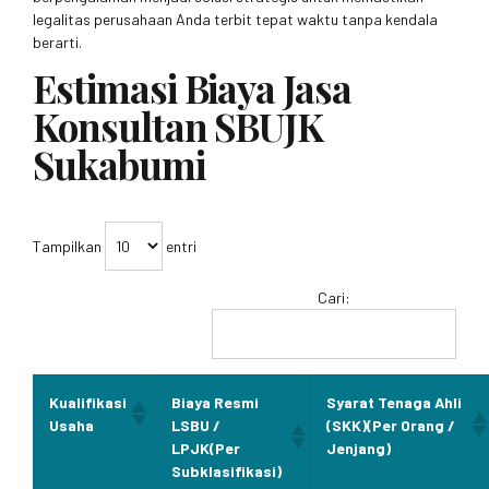
legalitas perusahaan Anda terbit tepat waktu tanpa kendala
berarti.
Estimasi Biaya Jasa
Konsultan SBUJK
Sukabumi
Tampilkan
entri
Cari:
Kualifikasi
Biaya Resmi
Syarat Tenaga Ahli
Usaha
LSBU /
(SKK)(Per Orang /
LPJK(Per
Jenjang)
Subklasifikasi)